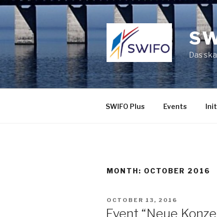
Skip
to
content
SW
Das ska
SWIFO Plus
Events
Ini
MONTH:
OCTOBER 2016
POSTED
OCTOBER 13, 2016
ON
Event “Neue Konzep