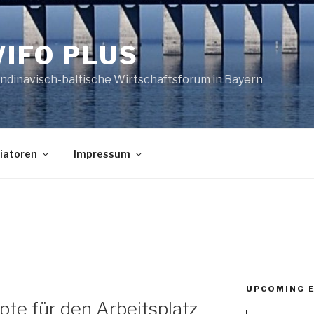
IFO PLUS
ndinavisch-baltische Wirtschaftsforum in Bayern
tiatoren
Impressum
UPCOMING 
te für den Arbeitsplatz