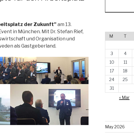
eitsplatz der Zukunft”
am 13.
ent in München. Mit Dr. Stefan Rief,
M
T
tswirtschaft und Organisation und
weden als Gastgeberland.
3
4
10
11
17
18
24
25
31
« Mar
May 2026