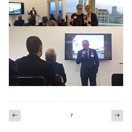
Posts
Previous
Next
Page
7
page
pag
navigation