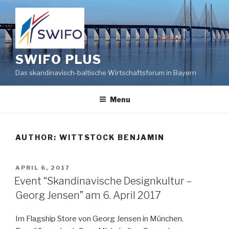
Skip
to
content
SWIFO PLUS
Das skandinavisch-baltische Wirtschaftsforum in Bayern
Menu
AUTHOR:
WITTSTOCK BENJAMIN
POSTED
APRIL 6, 2017
ON
Event “Skandinavische Designkultur –
Georg Jensen” am 6. April 2017
Im Flagship Store von Georg Jensen in München.