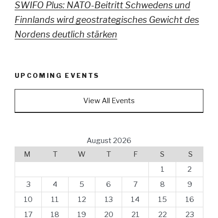
SWIFO Plus: NATO-Beitritt Schwedens und
Finnlands wird geostrategisches Gewicht des
Nordens deutlich stärken
UPCOMING EVENTS
View All Events
August 2026
M
T
W
T
F
S
S
1
2
3
4
5
6
7
8
9
10
11
12
13
14
15
16
17
18
19
20
21
22
23