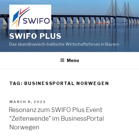
Skip
to
content
SWIFO PLUS
Das skandinavisch-baltische Wirtschaftsforum in Bayern
Menu
TAG:
BUSINESSPORTAL NORWEGEN
POSTED
MARCH 8, 2023
ON
Resonanz zum SWIFO Plus Event
“Zeitenwende” im BusinessPortal
Norwegen