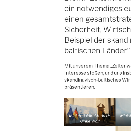
ein notwendiges e
einen gesamtstrat
Sicherheit, Wirtsc
Beispiel der skand
baltischen Länder”
Mit unserem Thema „Zeitenwen
Interesse stoßen, und uns in
skandinavisch-baltisches Wir
präsentieren.
Ministerialdirektorin Dr.
Minist
Ulrike Wolf