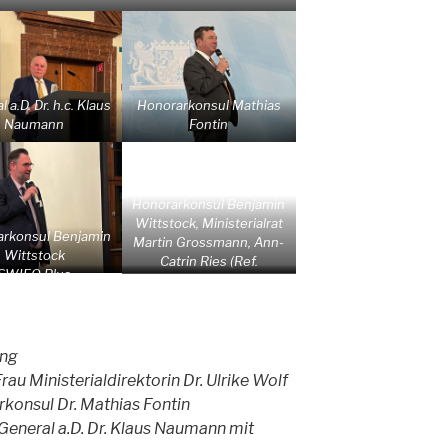
 a.D. Dr. h.c. Klaus
Honorarkonsul Mathias
Naumann
Fontin
Honorarkonsul Benjamin
Wittstock, Ministerialrat
rkonsul Benjamin
Martin Grossmann, Ann-
Wittstock
Catrin Ries (Ref.
SWIFO Plus
Außenwirtschaft Europa)
ung
u Ministerialdirektorin Dr. Ulrike Wolf
konsul Dr. Mathias Fontin
General a.D. Dr. Klaus Naumann mit