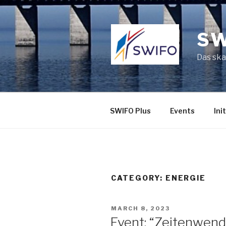
Skip
to
content
SW
Das ska
SWIFO Plus
Events
Ini
CATEGORY:
ENERGIE
POSTED
MARCH 8, 2023
ON
Event: “Zeitenwend