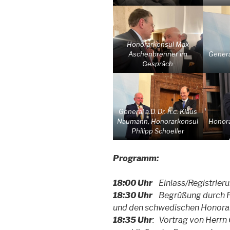
Honorarkonsul Max
Aschenbrenner im
General
Gespräch
General a.D. Dr. h.c. Klaus
Naumann, Honorarkonsul
Honora
Philipp Schoeller
Programm:
18:00 Uhr
Einlass/Registrier
18:30 Uhr
Begrüßung durch Fra
und den schwedischen Honorar
18:35 Uhr
: Vortrag von Herrn 