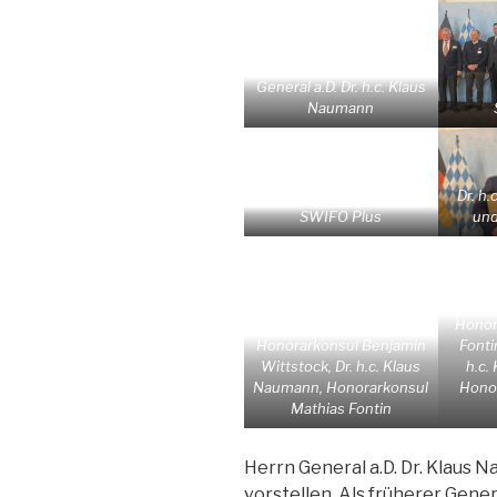
General a.D. Dr. h.c. Klaus
Naumann
Dr. h
SWIFO Plus
und
Honor
Honorarkonsul Benjamin
Fontin
Wittstock, Dr. h.c. Klaus
h.c.
Naumann, Honorarkonsul
Honor
Mathias Fontin
Herrn General a.D. Dr. Klaus
vorstellen. Als früherer Gen