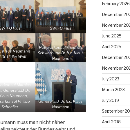
February 2026
December 20
November 20
SWIFO Plus
SWIFO Plus
June 2025
April 2025
Honorarkonsul Friedrich
.c. Klaus Naumann
Schwarz und Dr. h.c. Klaus
 Dr. Ulrike Wolf
December 20
Naumann
November 20
July 2023
arkonsul Mathias
March 2023
, General a.D. Dr.
 Klaus Naumann,
July 2019
arkonsul Philipp
General a.D. Dr. h.c. Klaus
Schoeller
Naumann
September 20
April 2018
 Naumann muss man nicht näher
eralinspekteur der Bundeswehr und