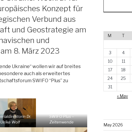
uropäisches Konzept für
egischen Verbund aus
haft und Geostrategie am
M
T
inavischen und
 am 8. März 2023
3
4
10
11
de Ukraine“ wollen wir auf breites
17
18
sbesondere auch als erweitertes
24
25
tschaftsforum SWIFO “Plus” zu
31
« May
erialdirektorin Dr.
SWIFO Plus –
Ulrike Wolf
Zeitenwende
May 2026