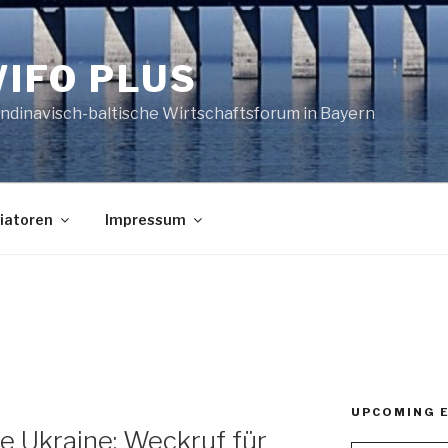
IFO PLUS
ndinavisch-baltische Wirtschaftsforum in Bayern
tiatoren
Impressum
UPCOMING 
e Ukraine: Weckruf für