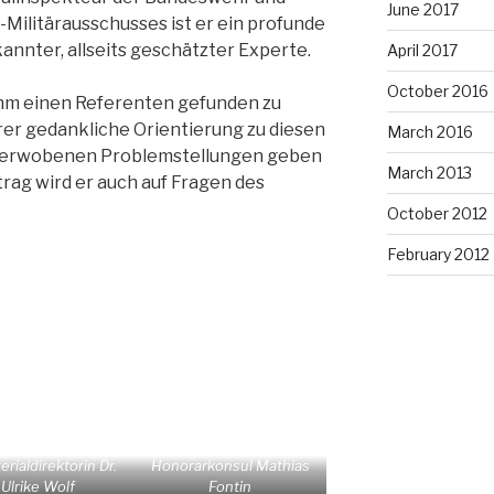
June 2017
Militärausschusses ist er ein profunde
nnter, allseits geschätzter Experte.
April 2017
October 2016
 ihm einen Referenten gefunden zu
rer gedankliche Orientierung zu diesen
March 2016
verwobenen Problemstellungen geben
March 2013
rag wird er auch auf Fragen des
October 2012
February 2012
erialdirektorin Dr.
Honorarkonsul Mathias
Ulrike Wolf
Fontin