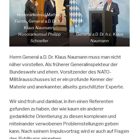
Honorarkonsul Mathias
Fontin, General a.D. Dr. h.c.
Klaus Naumann,
Honorarkonsul Philipp
General a.D. Dr. h.c. Klaus
Schoeller
Naumann
Herrn General a.D. Dr. Klaus Naumann muss man nicht
näher vorstellen. Als früherer Generalinspekteur der
Bundeswehr und ehem. Vorsitzender des NATO-
Militärausschusses ist er ein profunde Kenner der
Materie und anerkannter, allseits geschätzter Experte.
Wir sind froh und dankbar, in ihm einen Referenten
gefunden zu haben, der wie kaum ein anderer
gedankliche Orientierung zu diesen komplexen und
miteinander verwobenen Problemstellungen geben
kann. Nach seinem Impulsvortrag wird er auch auf Fragen
des Publikums eingehen.