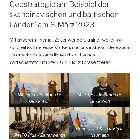
Geostrategie am Beispiel der
skandinavischen und baltischen
Länder” am 8. März 2023
Mit unserem Thema „Zeitenwende Ukraine“ wollen wir
auf breites Interesse stoßen, und uns insbesondere auch
als erweitertes skandinavisch-baltisches
Wirtschaftsforum SWIFO “Plus” zu präsentieren.
Ministerialdirektorin Dr.
Ministerialdirektorin Dr.
Ulrike Wolf
Ulrike Wolf
General a.D. Dr. h.c. Klaus
SWIFO Plus – Zeitenwende
Naumann