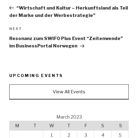
navigation
Post
“Wirtschaft und Kultur – Herkunftsland als Teil
der Marke und der Werbestrategie”
Next
NEXT
Post
Resonanz zum SWIFO Plus Event “Zeitenwende”
im BusinessPortal Norwegen
UPCOMING EVENTS
View All Events
March 2023
M
T
W
T
F
S
S
1
2
3
4
5