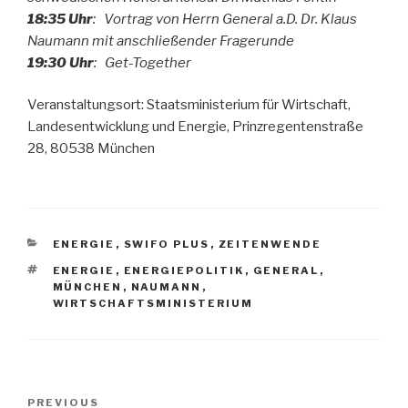
18:35 Uhr
: Vortrag von Herrn General a.D. Dr. Klaus
Naumann mit anschließender Fragerunde
19:30 Uhr
: Get-Together
Veranstaltungsort: Staatsministerium für Wirtschaft,
Landesentwicklung und Energie, Prinzregentenstraße
28, 80538 München
CATEGORIES
ENERGIE
,
SWIFO PLUS
,
ZEITENWENDE
TAGS
ENERGIE
,
ENERGIEPOLITIK
,
GENERAL
,
MÜNCHEN
,
NAUMANN
,
WIRTSCHAFTSMINISTERIUM
Post
Previous
PREVIOUS