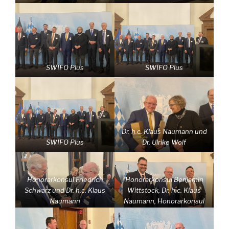
SWIFO Plus
SWIFO Plus
Dr. h.c. Klaus Naumann und
SWIFO Plus
Dr. Ulrike Wolf
Honorarkonsul Friedrich
Honorarkonsul Benjamin
Schwarz und Dr. h.c. Klaus
Wittstock, Dr. h.c. Klaus
Naumann
Naumann, Honorarkonsul
Mathias Fontin