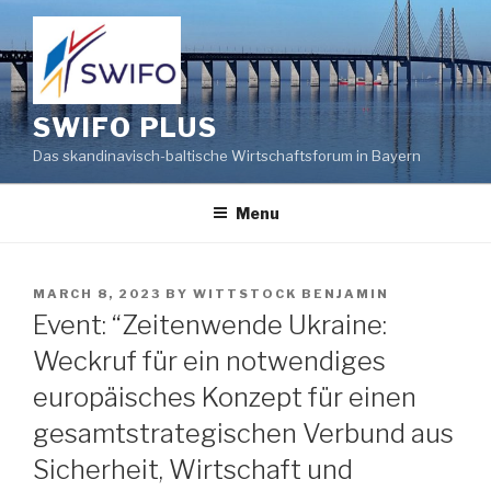
Skip
to
content
SWIFO PLUS
Das skandinavisch-baltische Wirtschaftsforum in Bayern
Menu
POSTED
MARCH 8, 2023
BY
WITTSTOCK BENJAMIN
ON
Event: “Zeitenwende Ukraine:
Weckruf für ein notwendiges
europäisches Konzept für einen
gesamtstrategischen Verbund aus
Sicherheit, Wirtschaft und